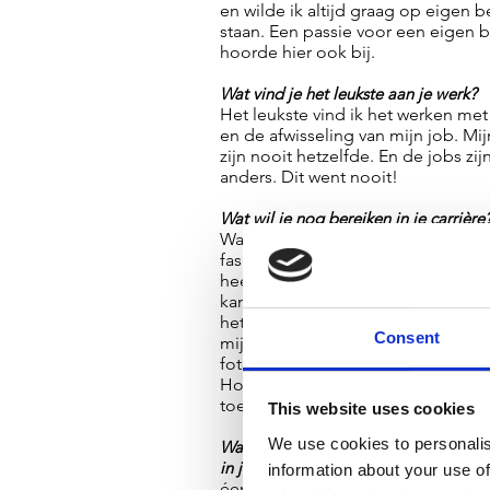
en wilde ik altijd graag op eigen 
staan. Een passie voor een eigen b
hoorde hier ook bij.
Wat vind je het leukste aan je werk?
Het leukste vind ik het werken me
en de afwisseling van mijn job. Mi
zijn nooit hetzelfde. En de jobs zijn
anders. Dit went nooit!
Wat wil je nog bereiken in je carrière
Wat ik nog wil bereiken valt buiten
fashion fotografie waar ik nu in zit. 
heel graag documentaires gaan ma
kan hier nog niet teveel overzegg
het geeft hopelijk een andere draa
Consent
mijn carrière. Ook wil ik graag wee
fotoshoots gaan doen in het buite
Hopelijk laat Corona dit volgend j
toe!
This website uses cookies
We use cookies to personalis
Wat is het aller vetste wat je hebt 
in je carrière?
information about your use of
éen van mijn hoogtepunten was w