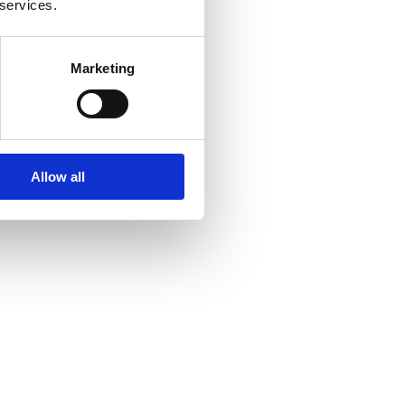
 services.
Marketing
Allow all
exiavdm.nl