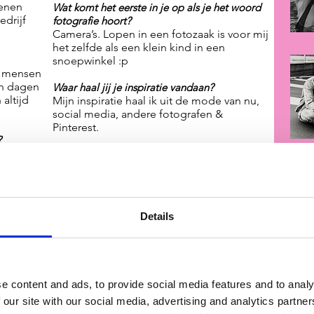
benen
Wat komt het eerste in je op als je het woord
edrijf
fotografie hoort?
Camera’s. Lopen in een fotozaak is voor mij
het zelfde als een klein kind in een
snoepwinkel :p
t mensen
jn dagen
Waar haal jij je inspiratie vandaan?
 altijd
Mijn inspiratie haal ik uit de mode van nu,
social media, andere fotografen &
Pinterest.
?
 de
Welke competenties zijn belangrijk in je
Ik wil
beroep?
ken. Ik
Creativiteit & ondernemerschap. Zonder
en. Maar
creativiteit kom je niet ver met fotografie.
i aan
En ondernemerschap heb je nodig als je er
Details
r
ook echt iets mee wil bereiken. Ook
nland.
discipline is belangrijk want fotografie is
aar weer
tegenwoordig een beroep met heel veel
concurrentie! Dus zorg dat je herkenbaar
bent in je werk. En je leuk bent voor je
e content and ads, to provide social media features and to analy
meegemaakt
klanten om mee samen te werken.
 our site with our social media, advertising and analytics partn
el de
Heb je nog tips voor beginnende fotografen?