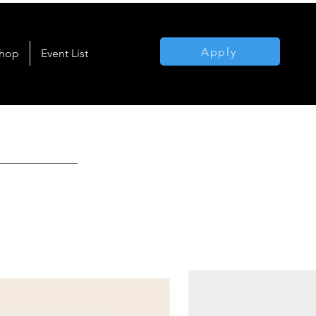
Apply
hop
Event List