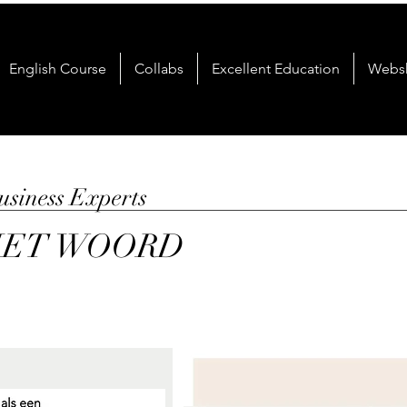
English Course
Collabs
Excellent Education
Webs
siness Experts
HET WOORD