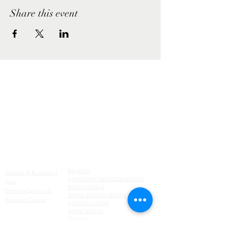
Share this event
Excellent
Business & Fashion
Education
Factsheets
Courses
Register
Fashion & Business 1
Frequently Asked Questions
Year
Privacy Policy
Evening Fashion &
Terms and Conditions
Business Course
Fashion-school
Stylist school
C
ontact