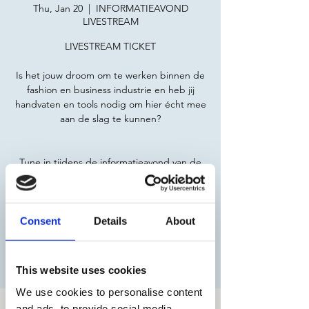
Thu, Jan 20
  |  
INFORMATIEAVOND
LIVESTREAM
LIVESTREAM TICKET
Is het jouw droom om te werken binnen de
fashion en business industrie en heb jij
handvaten en tools nodig om hier écht mee
aan de slag te kunnen?
Tune in tijdens de informatieavond van de
jaaropleiding en avondopleiding en laat je
informeren over wat BFA jou kan bieden!
Consent
Details
About
Registratie is afgesloten
Andere evenementen bekijken
This website uses cookies
We use cookies to personalise content
Time & Location
and ads, to provide social media