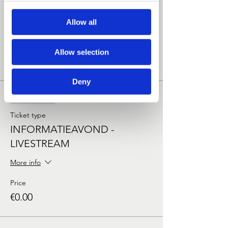
PROGRAMMA:
18:30 Inloop
19:00 Welkomswoord Zeynep Dag
Allow all
Show More
Allow selection
Tickets
Deny
Sale ended
Ticket type
INFORMATIEAVOND -
LIVESTREAM
More info
Price
€0.00