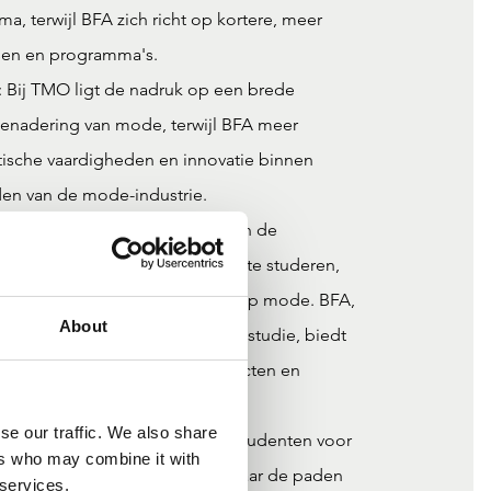
, terwijl BFA zich richt op kortere, meer
ssen en programma's.
: Bij TMO ligt de nadruk op een brede
benadering van mode, terwijl BFA meer
ktische vaardigheden en innovatie binnen
den van de mode-industrie.
rvaringen: TMO studenten hebben de
en semester in het buitenland te studeren,
 hun internationale perspectief op mode. BFA,
About
inder gericht op buitenlandse studie, biedt
e kansen door middel van projecten en
se our traffic. We also share
chten: Beide scholen bereiden studenten voor
ers who may combine it with
rrières in de mode-industrie, maar de paden
 services.