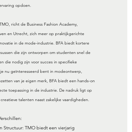
kervaring opdoen.
t TMO, richt de
Business Fashion Academy,
ven en Utrecht, zich meer op praktijkgerichte
nnovatie in de mode-industrie. BFA biedt kortere
sussen die zijn ontworpen om studenten snel de
n die nodig zijn voor succes in specifieke
e nu geïnteresseerd bent in modeontwerp,
pzetten van je eigen merk, BFA biedt een hands-on
cte toepassing in de industrie. De nadruk ligt op
creatieve talenten naast zakelijke vaardigheden.
erschillen:
 Structuur: TMO biedt een vierjarig