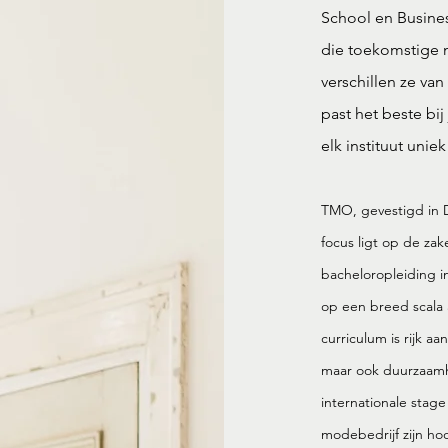
School en Busin
die toekomstige 
verschillen ze van
past het beste bi
elk instituut unie
TMO, gevestigd in 
focus ligt op de zak
bacheloropleiding i
op een breed scala 
curriculum is rijk a
maar ook duurzaamhe
internationale stag
modebedrijf zijn h