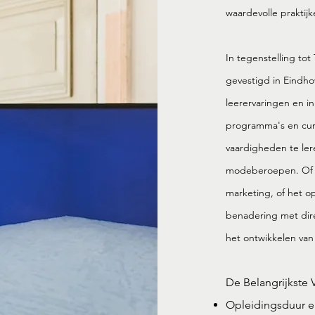
waardevolle praktij
In tegenstelling to
gevestigd in Eindho
leerervaringen en i
programma's en cur
vaardigheden te lere
modeberoepen. Of j
marketing, of het o
benadering met dire
het ontwikkelen van 
De Belangrijkste V
Opleidingsduur en