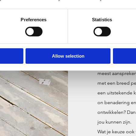
kunnen verschill
management- en st
Preferences
Statistics
afgestudeerden n
rollen.
Conclusie: Welke 
De keuze tussen 
Allow selection
carrièredoelen, le
meest aanspreken.
met een breed pe
een uitstekende 
on benadering en 
ontwikkelen? Dan
jou kunnen zijn.
Wat je keuze ook 