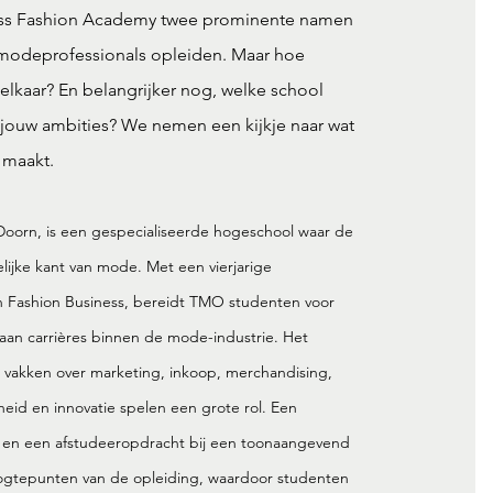
ess Fashion Academy twee prominente namen
modeprofessionals opleiden. Maar hoe
 elkaar? En belangrijker nog, welke school
j jouw ambities? We nemen een kijkje naar wat
k maakt.
Doorn, is een gespecialiseerde hogeschool waar de
elijke kant van mode. Met een vierjarige
n Fashion Business, bereidt TMO studenten voor
aan carrières binnen de mode-industrie. Het
an vakken over marketing, inkoop, merchandising,
id en innovatie spelen een grote rol. Een
e en een afstudeeropdracht bij een toonaangevend
oogtepunten van de opleiding, waardoor studenten