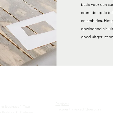
basis voor een su
erom de optie te 
en ambities. Het 
opwindend als uit
goed uitgerust o
es
Factsheets
Register
 & Business 1 Year
Frequently Asked Questions
 Fashion & Business