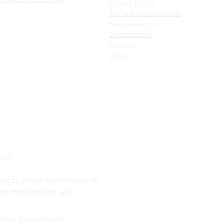
Privacy Policy
Terms and Conditions
Fashion-school
Stylist school
C
ontact
Jobs
act
5 - 130 44 55 ​
able by phone from Monday to
ay from 09:00 to 12:00
tion
Eindhoven