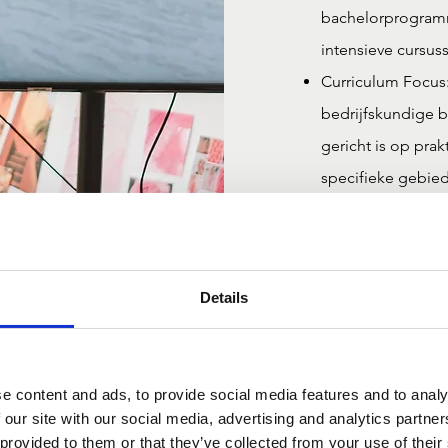
bachelorprogramma
intensieve cursu
Curriculum Focus
bedrijfskundige 
gericht is op pra
specifieke gebie
Internationale E
mogelijkheid om e
wat bijdraagt aan
Details
hoewel mogelijk m
ook international
samenwerkingen.
e content and ads, to provide social media features and to analy
Carrièrevooruitzi
 our site with our social media, advertising and analytics partn
op succesvolle ca
 provided to them or that they’ve collected from your use of their