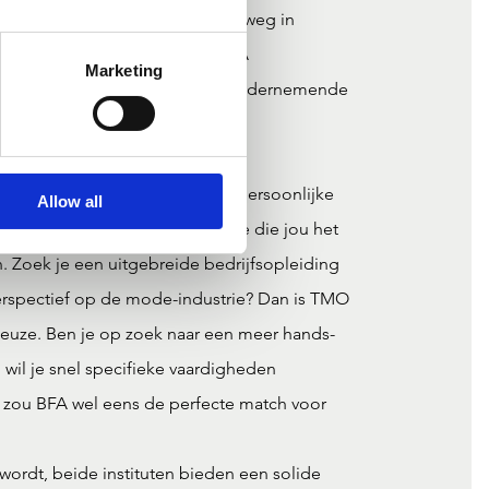
en. TMO alumni vinden vaak hun weg in
rategische functies, terwijl BFA
Marketing
eigen naar meer creatieve of ondernemende
Past bij Jou?
TMO en BFA hangt af van jouw persoonlijke
Allow all
erstijl, en de aspecten van mode die jou het
 Zoek je een uitgebreide bedrijfsopleiding
rspectief op de mode-industrie? Dan is TMO
keuze. Ben je op zoek naar een meer hands-
wil je snel specifieke vaardigheden
 zou BFA wel eens de perfecte match voor
wordt, beide instituten bieden een solide