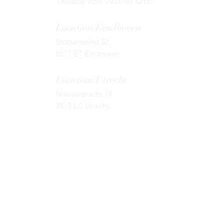
Thursday from 09:00 to 12:00
Location
Eindhoven
Stratumseind 32
5611 ET Eindhoven
Location Utrecht
Nieuwegracht 13
3512 LC Utrecht