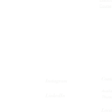
Course
Fashion
Education
Cont
Instagram
Tel: 08
Avail
LinkedIn
Thursd
Loca