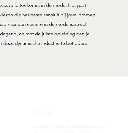
ccesvolle toekomst in de mode. Het gaat
kiezen die het beste aansluit bij jouw dromen
pad naar een carrière in de mode is zowel
dagend, en met de juiste opleiding ben je
m deze dynamische industrie te betreden.
Contact
Tel: 085 - 130 44 55 ​
Available by phone from Monday to