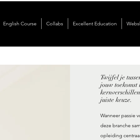
English Course
Collabs
Excellent Education
Webs
Twijfel je tus
jouw toekomst 
kernverschillen
juiste keuze.
Wanneer passie v
deze branche sam
opleiding centraa