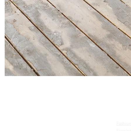
Cours
Excellent
Fashion
Business &
Evening