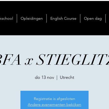
kschool
Opleidingen
English Course
Open dag
BFA x STIEGLIT
do 13 nov
  |  
Utrecht
Registratie is afgesloten
Andere evenementen bekijken