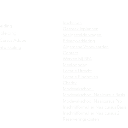
dingen
Factsheets
Inschrijven
leiding
Gesprek Inplannen
pleiding
Veelgestelde vragen
 Cursus Adobe
Privacyverklaring
Algemene Voorwaar
den
ntwikkeling
C
ontact
Werken bij BFA
Meeloopdag
Locatie Utrecht
Locatie Eindhoven
Charity
Modevakschool
Modevakschool
Naaicursus Basis
Modevakschool Naaicursus Pro
Inschrijfformulier Naaicursus Basis
Inschrijfformulier Naaicursus 2
Reserveringskosten