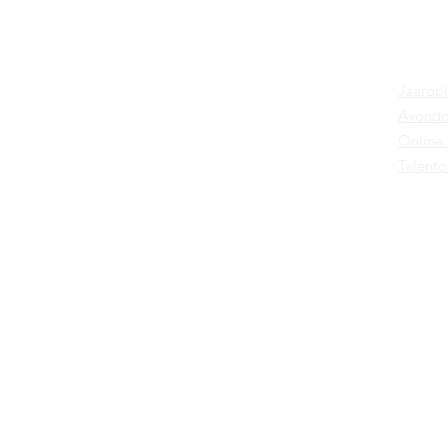
Oplei
Excellent
Jaarop
Business &
Avondo
Online
Fashion
Talento
Onderwijs