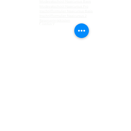
Modevakschool
Naaicursus Basis
Modevakschool Naaicursus Pro
Inschrijfformulier Naaicursus Basis
Inschrijfformulier Naaicursus 2
Reserveringskosten
Contact
Tel:
085 - 130 44 55 ​
Bellen vanuit het buitenland:
+31 85 130 44 55
Telefonisch bereikbaar van maandag tot donderdag van
09:00 tot 12:00
Email:
info@businessfashionacademy.nl
Locatie Eindhoven
Stratumseind 32
5611 ET Eindhoven
Locatie Utrecht
Nieuwegracht 13
3512 LC Utrecht
Locatie Antwerpen
Meir 12