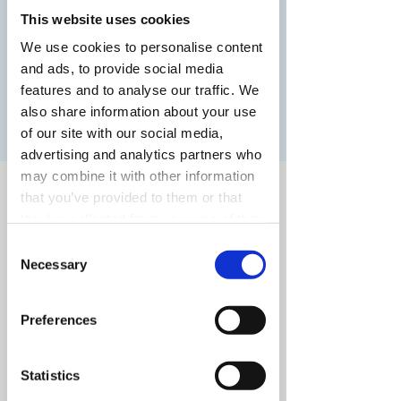
aanmeld zal je alle gegevens ontvangen
This website uses cookies
over de open dag.
We use cookies to personalise content
and ads, to provide social media
features and to analyse our traffic. We
Registratie is afgesloten
also share information about your use
Andere evenementen bekijken
of our site with our social media,
advertising and analytics partners who
may combine it with other information
Tijd en locatie
that you’ve provided to them or that
they’ve collected from your use of their
13 jun 2020, 11:00 – 14:00
Stratumseind 32, Stratumseind 32, 5611 ET
services.
Consent
Eindhoven, Nederland
Necessary
Selection
Preferences
Deel dit evenement
Statistics