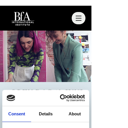
OPEN DAG 13 JUNI
2020
za 13 jun
  |  
Stratumseind 32
Consent
Details
About
De open dag zal plaatsvinden in het BFA
pand op 1,5 meter afstand. Zodra je je