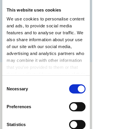
Ontdek BFA Utrecht en kom erachter wie
wij zijn en hoe wij onderwijs geven.
This website uses cookies
Ontmoet docenten, studenten en kom de
We use cookies to personalise content
sfeer proeven!
and ads, to provide social media
features and to analyse our traffic. We
also share information about your use
Registratie is afgesloten
of our site with our social media,
Andere evenementen bekijken
advertising and analytics partners who
may combine it with other information
that you’ve provided to them or that
Tijd en locatie
they’ve collected from your use of their
services.
25 nov 2023, 11:00 – 14:00
Consent
Eindhoven, Stratumseind 32, 5611 ET
Necessary
Selection
Eindhoven, Nederland
Preferences
Deel dit evenement
Statistics