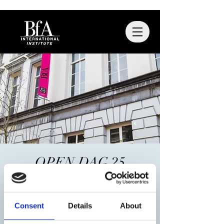
OPEN DAG 25
NOVEMBER
EINDHOVEN
Consent
Details
About
za 25 nov
  |  
Eindhoven