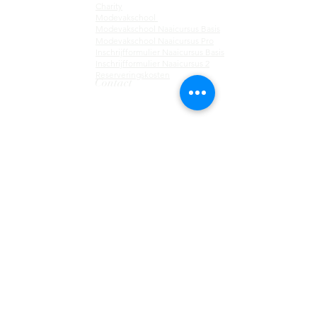
Charity
Modevakschool
Modevakschool
Naaicursus Basis
Modevakschool Naaicursus Pro
Inschrijfformulier Naaicursus Basis
Inschrijfformulier Naaicursus 2
Reserveringskosten
Contact
Tel:
085 - 130 44 55 ​
Bellen vanuit het buitenland:
+31 85 130 44 55
Telefonisch bereikbaar van maandag tot donderdag van
09:00 tot 12:00
Email:
info@businessfashionacademy.nl
Locatie Eindhoven
Stratumseind 32
5611 ET Eindhoven
Locatie Utrecht
Nieuwegracht 13
3512 LC Utrecht