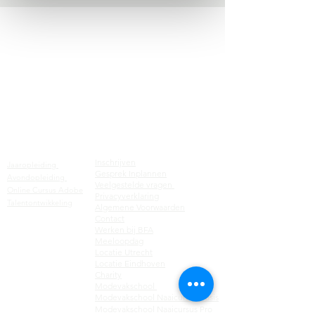
Excellent
Business & Fashion
Onderwijs
Factsheets
Opleidingen
Inschrijven
Jaaropleiding
Gesprek Inplannen
Avondopleiding
Veelgestelde vragen
Online Cursus Adobe
Privacyverklaring
Talentontwikkeling
Algemene Voorwaar
den
C
ontact
Werken bij BFA
Meeloopdag
Locatie Utrecht
Locatie Eindhoven
Charity
Modevakschool
Modevakschool
Naaicursus Basis
Modevakschool Naaicursus Pro