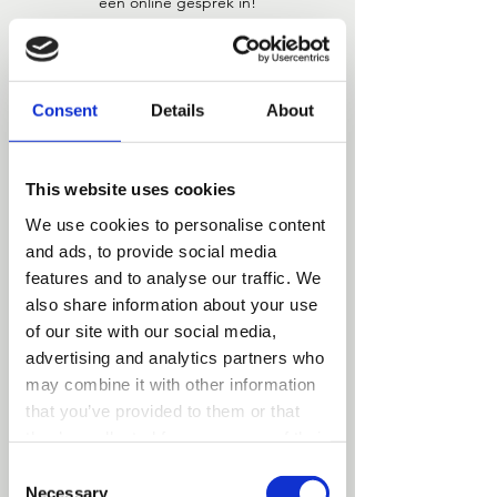
30 min.
3
Online Sessie
0
Consent
Details
About
m
i
n
Nu boeken
.
This website uses cookies
We use cookies to personalise content
and ads, to provide social media
Beschrijving van de dienst
features and to analyse our traffic. We
also share information about your use
Tijdens het gesprek krijg je de kans om
of our site with our social media,
jouw specifieke vragen en ambities te
advertising and analytics partners who
bespreken met onze deskundige
studieadviseurs. Ze kunnen je begeleiden
may combine it with other information
bij het kiezen van het juiste opleiding en je
that you’ve provided to them or that
adviseren over mogelijke carrièrepaden in
they’ve collected from your use of their
de mode-industrie.
services.
Plan een online adviesgesprek in met een
Consent
van onze coördinatoren.
Necessary