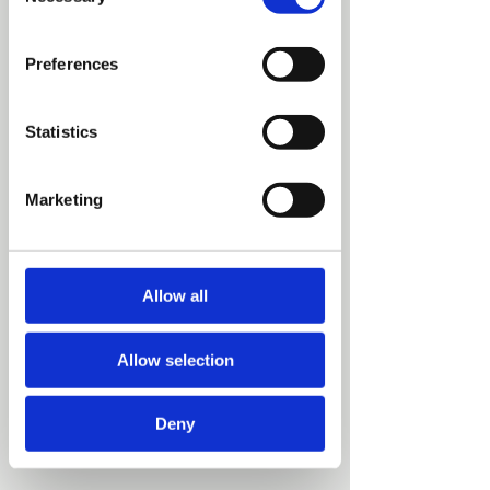
Selection
Preferences
Statistics
Marketing
Contactgegevens
Allow all
085 - 130 44 55
Allow selection
info@businessfashionacademy.nl
NLD
Deny