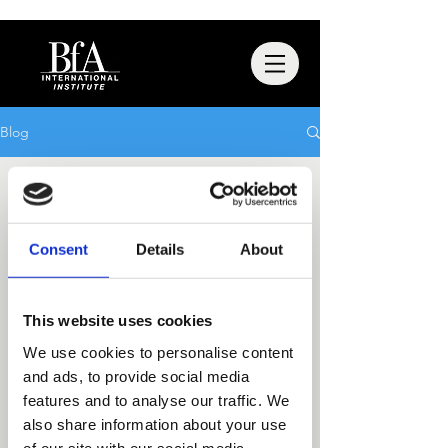
Blog
All Posts
Consent
Details
About
This website uses cookies
Er zijn nog geen
We use cookies to personalise content
and ads, to provide social media
gepubliceerde posts in
features and to analyse our traffic. We
deze taal
also share information about your use
of our site with our social media,